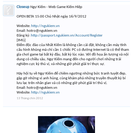
Closeup
Ngự Kiếm - Web Game Kiếm Hiệp
OPEN BETA 15:00 Chủ Nhật ngày 16/9/2012
Website:
http://ngukiem.vn
Email:
hotro@ngukiem.vn
Đăng ký:
http://passport.ngukiem.vn/Account/Register
[IMG]
Điểm độc đáo của Nhất Kiếm là không cần cài đặt, không cần máy tính
cấu hình khủng mà chỉ cần 1 chiếc PC có đường Internet là có thể tham
gia chơi game tại bất kỳ đâu, bất kỳ lúc nào. Với đồ họa ấn tượng và nội
dung có chiều sâu, Ngự Kiếm mang đến cho người chơi những trải
nghiệm cực kỳ thú vị, và những giờ phút giải trí thực sự.
Hãy hội tụ về Ngự Kiếm để chiêm ngưỡng những bức tranh tuyệt đẹp,
gặp gỡ những vị anh hùng, cùng khám phá những truyền thuyết kỳ bí
lưu lạc trên nhân gian và có những giờ phút giải trí thú vị.
Email:
hotro@ngukiem.vn
Website:
http://ngukiem.vn
13 Tháng chín 2012