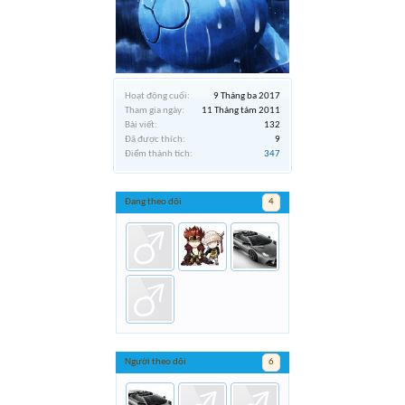
Hoạt động cuối:
9 Tháng ba 2017
Tham gia ngày:
11 Tháng tám 2011
Bài viết:
132
Đã được thích:
9
Điểm thành tích:
347
Đang theo dõi
4
Người theo dõi
6