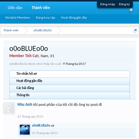
Đăng nhập
Đăng ký
Diễn đàn
Thành viên
Notable Members
Đang truy cập
Hoạt động gần đây
Thành viên
o0oBLUEo0o
o0oBLUEo0o
Member Tích Cực
, Nam, 31
o0oBLUEo0o được nhìn thấy lần cuối:
9 Tháng ba 2017
Tin nhắn hồ sơ
Hoạt động gần đây
Các bài đăng
Thông tin
Nhu Anh
tôi post phần của tôi rồi đó ông tự post đi
21 Tháng sáu 2015
o0oBLUEo0o
ok
21 Tháng sáu 2015