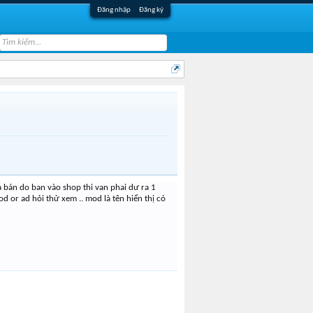
Đăng nhập
Đăng ký
a bán do ban vào shop thi van phai dư ra 1
od or ad hỏi thử xem .. mod là tên hiển thị có