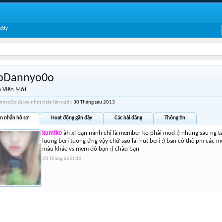
 đây
oDannyo0o
 Viên Mới
nyo0o được nhìn thấy lần cuối:
30 Tháng sáu 2013
in nhắn hồ sơ
Hoạt động gần đây
Các bài đăng
Thông tin
kumiko
àh xl bạn mình chỉ là member ko phải mod :) nhung sau ng t
luong beri tuong ứng vậy chứ sao lai hut beri :) ban có thể pm các m
màu khác vs mem đó bạn :) chào bạn
23 Tháng ba 2013