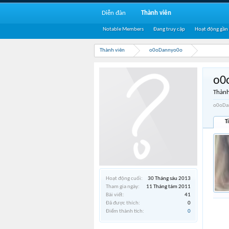
Diễn đàn
Thành viên
Notable Members
Đang truy cập
Hoạt động gần
Thành viên
o0oDannyo0o
o0
Thành
o0oDan
T
Hoạt động cuối:
30 Tháng sáu 2013
Tham gia ngày:
11 Tháng tám 2011
Bài viết:
41
Đã được thích:
0
Điểm thành tích:
0