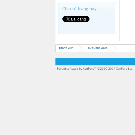
Chia sẻ trang này
Thành viên
o0oDannyo0o
Forum software by XenForo™
©2010-2014 XenForo Ltd.