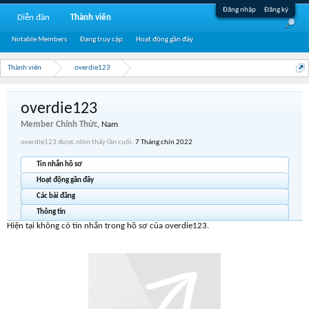
Đăng nhập
Đăng ký
Diễn đàn
Thành viên
Notable Members
Đang truy cập
Hoạt động gần đây
Thành viên
overdie123
overdie123
Member Chính Thức
, Nam
overdie123 được nhìn thấy lần cuối:
7 Tháng chín 2022
Tin nhắn hồ sơ
Hoạt động gần đây
Các bài đăng
Thông tin
Hiện tại không có tin nhắn trong hồ sơ của overdie123.