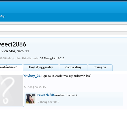
 đây
veeci2886
 Viên Mới
, Nam, 11
i2886 được nhìn thấy lần cuối:
31 Tháng tám 2015
in nhắn hồ sơ
Hoạt động gần đây
Các bài đăng
Thông tin
shyboy_94
Bạn mua code trợ uy subweb hả?
5 Tháng hai 2015
Peveeci2886
ừm bạn. bạn có à
5 Tháng hai 2015