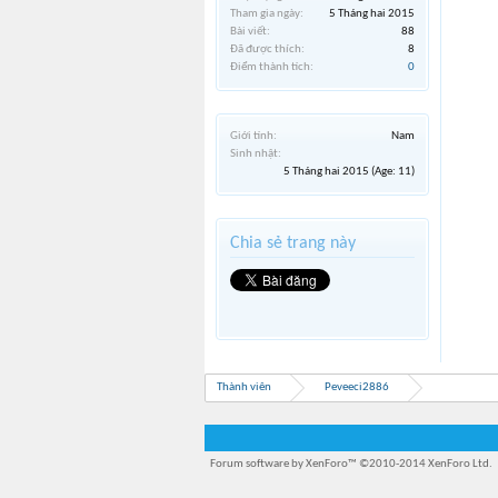
Tham gia ngày:
5 Tháng hai 2015
Bài viết:
88
Đã được thích:
8
Điểm thành tích:
0
Giới tính:
Nam
Sinh nhật:
5 Tháng hai 2015
(Age: 11)
Chia sẻ trang này
Thành viên
Peveeci2886
Forum software by XenForo™
©2010-2014 XenForo Ltd.