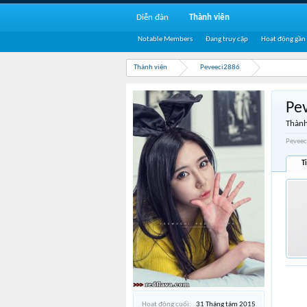
Diễn đàn
Thành viên
Notable Members
Đang truy cập
Hoạt động gần
Thành viên
Peveeci2886
Pe
Thành
Peveec
T
Hoạt động cuối:
31 Tháng tám 2015