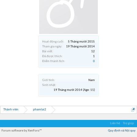
Hoạt động cuối:
5 Tháng mười 2015
Tham gia ngày:
19 Tháng mười 2014
Bài viết:
12
Đã được thích:
1
Điểm thành tích:
0
Giới tính:
Nam
Sinh nhật:
19 Tháng mười 2014
(Age: 11)
Thành viên
phamlai2
Liên hệ
Trợ giúp
Forum software by XenForo™
Quy định và Nội quy