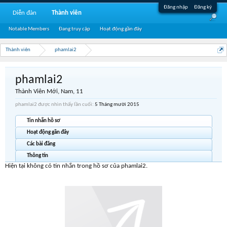
Đăng nhập
Đăng ký
Diễn đàn
Thành viên
Notable Members
Đang truy cập
Hoạt động gần đây
Thành viên
phamlai2
phamlai2
Thành Viên Mới
, Nam, 11
phamlai2 được nhìn thấy lần cuối:
5 Tháng mười 2015
Tin nhắn hồ sơ
Hoạt động gần đây
Các bài đăng
Thông tin
Hiện tại không có tin nhắn trong hồ sơ của phamlai2.