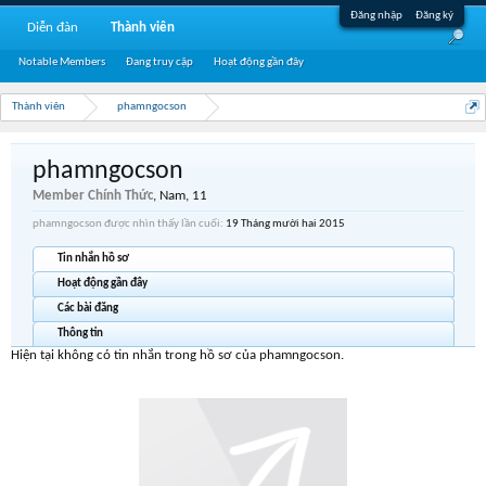
Đăng nhập
Đăng ký
Diễn đàn
Thành viên
Notable Members
Đang truy cập
Hoạt động gần đây
Thành viên
phamngocson
phamngocson
Member Chính Thức
, Nam, 11
phamngocson được nhìn thấy lần cuối:
19 Tháng mười hai 2015
Tin nhắn hồ sơ
Hoạt động gần đây
Các bài đăng
Thông tin
Hiện tại không có tin nhắn trong hồ sơ của phamngocson.