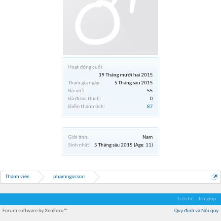
Hoạt động cuối:
19 Tháng mười hai 2015
Tham gia ngày:
5 Tháng sáu 2015
Bài viết:
55
Đã được thích:
0
Điểm thành tích:
87
Giới tính:
Nam
Sinh nhật:
5 Tháng sáu 2015
(Age: 11)
Thành viên
phamngocson
Liên hệ
Trợ giúp
Forum software by XenForo™
Quy định và Nội quy