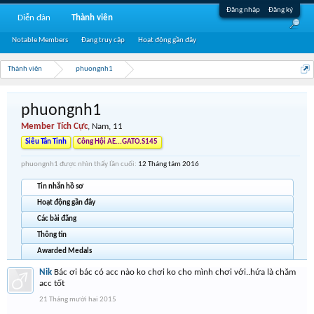
Đăng nhập
Đăng ký
Diễn đàn
Thành viên
Notable Members
Đang truy cập
Hoạt động gần đây
Thành viên
phuongnh1
phuongnh1
Member Tích Cực
, Nam, 11
Siêu Tân Tinh
Công Hội AE...GATO.S145
phuongnh1 được nhìn thấy lần cuối:
12 Tháng tám 2016
Tin nhắn hồ sơ
Hoạt động gần đây
Các bài đăng
Thông tin
Awarded Medals
Nik
Bác ơi bác có acc nào ko chơi ko cho mình chơi với..hứa là chăm
acc tốt
21 Tháng mười hai 2015