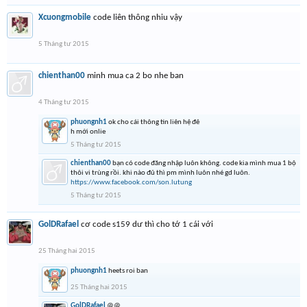
Xcuongmobile
code liên thông nhiu vậy
5 Tháng tư 2015
chienthan00
minh mua ca 2 bo nhe ban
4 Tháng tư 2015
phuongnh1
ok cho cái thông tin liên hệ đê
h mới onlie
5 Tháng tư 2015
chienthan00
bạn có code đăng nhập luôn không. code kia mình mua 1 bộ
thôi vi trùng rồi. khi nào đủ thì pm mình luôn nhé gd luôn.
https://www.facebook.com/son.lutung
5 Tháng tư 2015
GolDRafael
cơ code s159 dư thì cho tớ 1 cái với
25 Tháng hai 2015
phuongnh1
heets roi ban
25 Tháng hai 2015
GolDRafael
@@