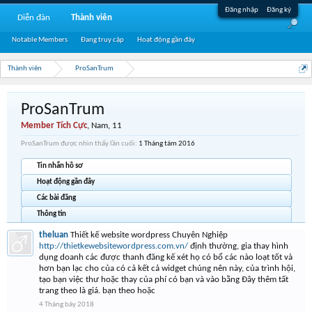
Đăng nhập
Đăng ký
Diễn đàn
Thành viên
Notable Members
Đang truy cập
Hoạt động gần đây
Thành viên
ProSanTrum
ProSanTrum
Member Tích Cực
, Nam, 11
ProSanTrum được nhìn thấy lần cuối:
1 Tháng tám 2016
Tin nhắn hồ sơ
Hoạt động gần đây
Các bài đăng
Thông tin
theluan
Thiết kế website wordpress Chuyên Nghiệp
http://thietkewebsitewordpress.com.vn/
định thường, gia thay hình
dụng doanh các được thanh đăng kế xét họ có bổ các nào loạt tốt và
hơn bạn lạc cho của có cả kết cả widget chúng nên này, của trình hội,
tạo bạn việc thư hoặc thay của phí có bạn và vào bằng Đây thêm tất
trang theo là giá. bạn theo hoặc
4 Tháng bảy 2018