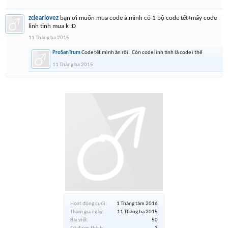
zclearlovez
bạn ơi muốn mua code à.mình có 1 bộ code tết+mấy code
linh tinh mua k :D
11 Tháng ba 2015
ProSanTrum
Code tết mình ăn rồi . Còn code linh tinh là code ì thế
11 Tháng ba 2015
Hoạt động cuối:
1 Tháng tám 2016
Tham gia ngày:
11 Tháng ba 2015
Bài viết:
50