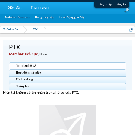
Đăng nhập
Đăng ký
Diễn đàn
Thành viên
Notable Members
Đang truy cập
Hoạt động gần đây
Thành viên
PTX
PTX
Member Tích Cực
, Nam
Tin nhắn hồ sơ
Hoạt động gần đây
Các bài đăng
Thông tin
Hiện tại không có tin nhắn trong hồ sơ của PTX.