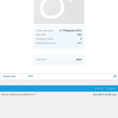
Tham gia ngày:
17 Tháng bảy 2021
Bài viết:
233
Đã được thích:
3
Điểm thành tích:
397
Giới tính:
Nam
Thành viên
PTX
Liên hệ
Trợ giúp
Forum software by XenForo™
Quy định và Nội quy
Địa điểm món ngon
Địa điểm nhà hàng
Quán cafe kem
Trung tâm mua sắm