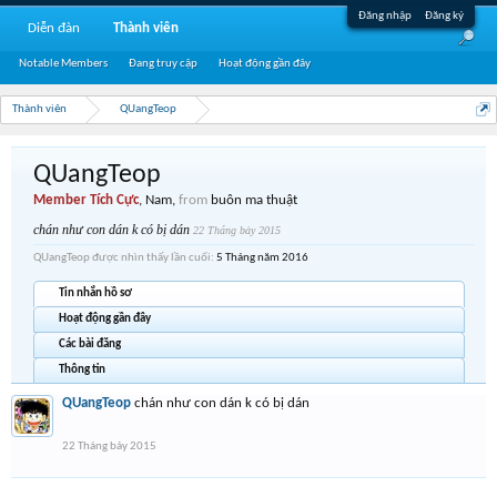
Đăng nhập
Đăng ký
Diễn đàn
Thành viên
Notable Members
Đang truy cập
Hoạt động gần đây
Thành viên
QUangTeop
QUangTeop
Member Tích Cực
, Nam,
from
buôn ma thuật
chán như con dán k có bị dán
22 Tháng bảy 2015
QUangTeop được nhìn thấy lần cuối:
5 Tháng năm 2016
Tin nhắn hồ sơ
Hoạt động gần đây
Các bài đăng
Thông tin
QUangTeop
chán như con dán k có bị dán
22 Tháng bảy 2015