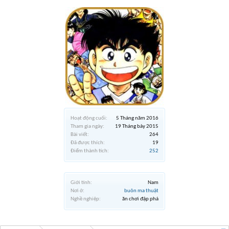
Hoạt động cuối:
5 Tháng năm 2016
Tham gia ngày:
19 Tháng bảy 2015
Bài viết:
264
Đã được thích:
19
Điểm thành tích:
252
Giới tính:
Nam
Nơi ở:
buôn ma thuật
Nghề nghiệp:
ăn chơi đập phá