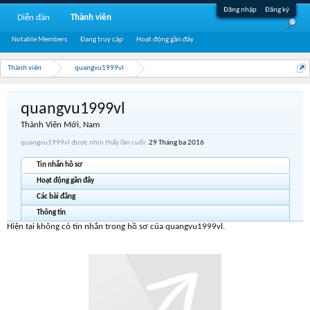
Đăng nhập
Đăng ký
Diễn đàn
Thành viên
Notable Members
Đang truy cập
Hoạt động gần đây
Thành viên
quangvu1999vl
quangvu1999vl
Thành Viên Mới
, Nam
quangvu1999vl được nhìn thấy lần cuối:
29 Tháng ba 2016
Tin nhắn hồ sơ
Hoạt động gần đây
Các bài đăng
Thông tin
Hiện tại không có tin nhắn trong hồ sơ của quangvu1999vl.