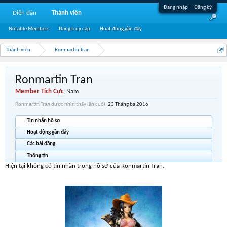
Đăng nhập
Đăng ký
Diễn đàn
Thành viên
Notable Members
Đang truy cập
Hoạt động gần đây
Thành viên
Ronmartin Tran
Ronmartin Tran
Member Tích Cực
, Nam
Ronmartin Tran được nhìn thấy lần cuối:
23 Tháng ba 2016
Tin nhắn hồ sơ
Hoạt động gần đây
Các bài đăng
Thông tin
Hiện tại không có tin nhắn trong hồ sơ của Ronmartin Tran.