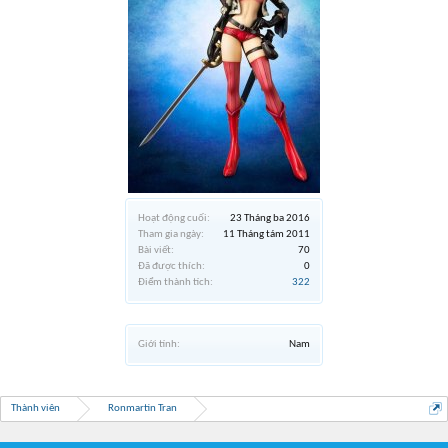
Hoạt động cuối:
23 Tháng ba 2016
Tham gia ngày:
11 Tháng tám 2011
Bài viết:
70
Đã được thích:
0
Điểm thành tích:
322
Giới tính:
Nam
Thành viên
Ronmartin Tran