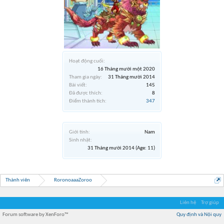
Hoạt động cuối:
16 Tháng mười một 2020
Tham gia ngày:
31 Tháng mười 2014
Bài viết:
145
Đã được thích:
8
Điểm thành tích:
347
Giới tính:
Nam
Sinh nhật:
31 Tháng mười 2014
(Age: 11)
Thành viên
RoronoaaaZoroo
Liên hệ
Trợ giúp
Forum software by XenForo™
Quy định và Nội quy