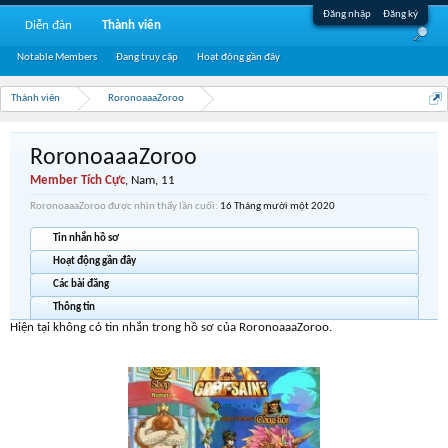
Đăng nhập
Đăng ký
Diễn đàn
Thành viên
Notable Members
Đang truy cập
Hoạt động gần đây
Thành viên
RoronoaaaZoroo
RoronoaaaZoroo
Member Tích Cực
, Nam, 11
RoronoaaaZoroo được nhìn thấy lần cuối:
16 Tháng mười một 2020
Tin nhắn hồ sơ
Hoạt động gần đây
Các bài đăng
Thông tin
Hiện tại không có tin nhắn trong hồ sơ của RoronoaaaZoroo.