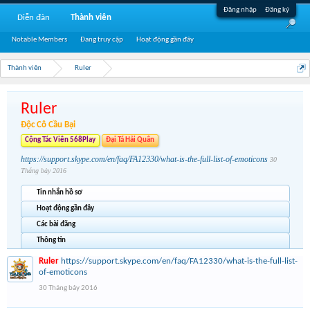
Đăng nhập
Đăng ký
Diễn đàn
Thành viên
Notable Members
Đang truy cập
Hoạt động gần đây
Thành viên
Ruler
Ruler
Độc Cô Cầu Bại
Cộng Tác Viên 568Play
Đại Tá Hải Quân
https://support.skype.com/en/faq/FA12330/what-is-the-full-list-of-emoticons
30
Tháng bảy 2016
Tin nhắn hồ sơ
Hoạt động gần đây
Các bài đăng
Thông tin
Ruler
https://support.skype.com/en/faq/FA12330/what-is-the-full-list-
of-emoticons
30 Tháng bảy 2016