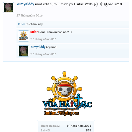
YumyKiddy
mod edit cụm 5 mình pv Haitac.s210-๖ۣۜHT۞๖ۣۜFord.s210
27 Tháng năm 2016
Ruler
thích bài này.
Ruler
Done. Cảm ơn bạn nhé! ;)
27 Tháng năm 2016
YumyKiddy
kcj mod
27 Tháng năm 2016
Tham gia ngày:
9 Tháng năm 2016
Bài viết:
574