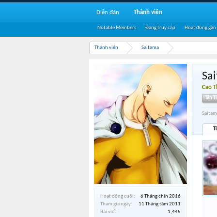
Diễn đàn
Thành viên
Notable Members
Đang truy cập
Hoạt động gần
Thành viên
Saitama
Sa
Cao 
Tân T
Saitam
T
Hoạt động cuối:
6 Tháng chín 2016
Tham gia ngày:
11 Tháng tám 2011
Bài viết:
1,445