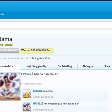
 đây
itama
Thủ Forum
inh Tân Thế Giới
Wanted 200.000.000 Beri
a được nhìn thấy lần cuối:
6 Tháng chín 2016
in nhắn hồ sơ
Hoạt động gần đây
Các bài đăng
Thông tin
Award
HPSS226
ban co ban dial ko
8 Tháng một 2016
Saitama
mua nhiu
8 Tháng một 2016
HPSS226
mh muon mua 1 min gia bn ban
8 Tháng một 2016