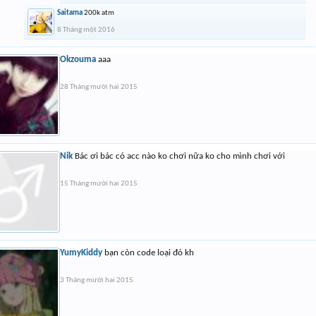
Saitama
200k atm
8 Tháng một 2016
Okzouma
aaa
28 Tháng mười hai 2015
Nik
Bác ơi bác có acc nào ko chơi nữa ko cho mình chơi với
15 Tháng mười hai 2015
YumyKiddy
bạn còn code loại đó kh
3 Tháng mười hai 2015