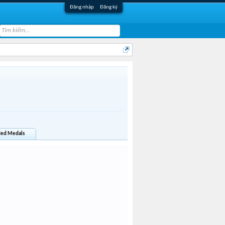
Đăng nhập
Đăng ký
ed Medals