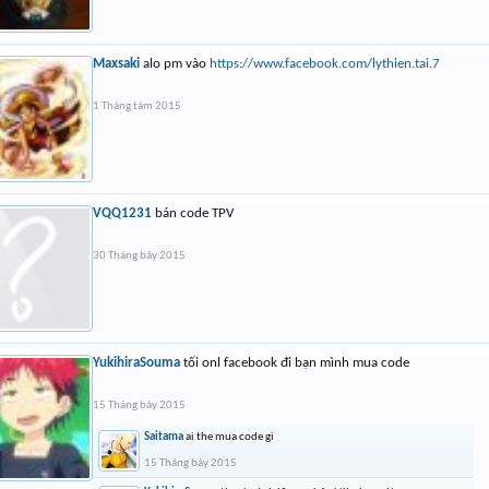
Maxsaki
alo pm vào
https://www.facebook.com/lythien.tai.7
1 Tháng tám 2015
VQQ1231
bán code TPV
30 Tháng bảy 2015
YukihiraSouma
tối onl facebook đi bạn mình mua code
15 Tháng bảy 2015
Saitama
ai the mua code gi
15 Tháng bảy 2015