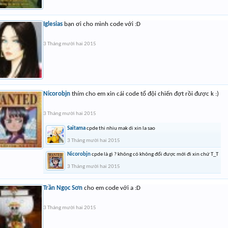
Iglesias
bạn ơi cho mình code với :D
3 Tháng mười hai 2015
Nicorobjn
thím cho em xin cái code tổ đội chiến đợt rồi được k :)
3 Tháng mười hai 2015
Saitama
cpde thi nhiu mak di xin la sao
3 Tháng mười hai 2015
Nicorobjn
cpde là gì ? không có không đổi được mới đi xin chứ T_T
3 Tháng mười hai 2015
Trần Ngọc Sơn
cho em code với a :D
3 Tháng mười hai 2015