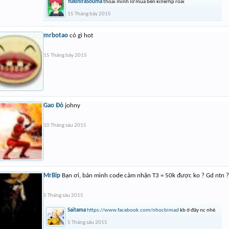
YukihiraSouma
thoai mình lỡ mua bên killerhp roài
15 Tháng bảy 2015
mrbotao
có gì hot
15 Tháng bảy 2015
Gao Đỏ
johny
10 Tháng sáu 2015
MrBip
Bạn ơi, bán mình code cảm nhận T3 = 50k được ko ? Gd ntn ?
5 Tháng sáu 2015
Saitama
https://www.facebook.com/nhocbimad
kb ở đây nc nhé
5 Tháng sáu 2015