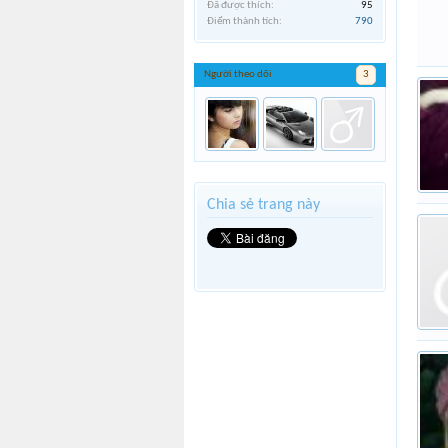
Đã được thích:
95
Điểm thành tích:
790
Người theo dõi
3
Chia sẻ trang này