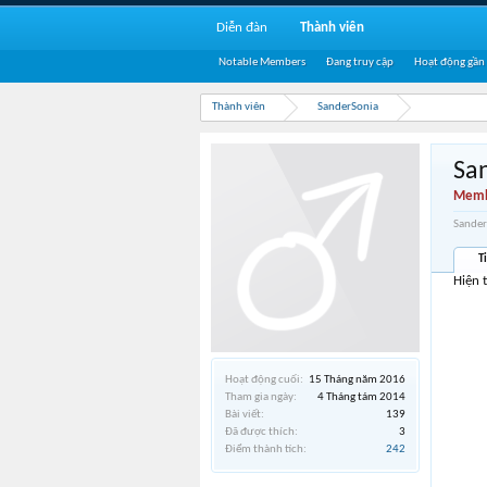
Diễn đàn
Thành viên
Notable Members
Đang truy cập
Hoạt động gần
Thành viên
SanderSonia
Sa
Memb
Sander
T
Hiện 
Hoạt động cuối:
15 Tháng năm 2016
Tham gia ngày:
4 Tháng tám 2014
Bài viết:
139
Đã được thích:
3
Điểm thành tích:
242