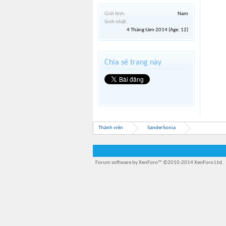
Giới tính:
Nam
Sinh nhật:
4 Tháng tám 2014
(Age: 12)
Chia sẻ trang này
Thành viên
SanderSonia
Forum software by XenForo™
©2010-2014 XenForo Ltd.