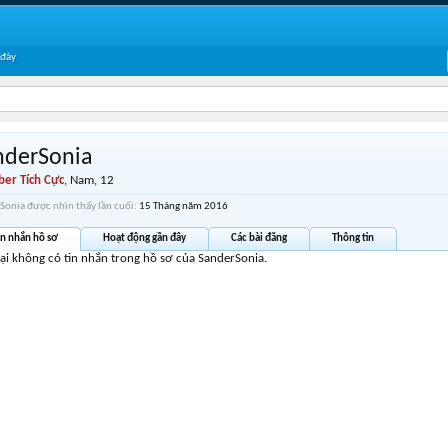
 đây
nderSonia
er Tích Cực
, Nam, 12
Sonia được nhìn thấy lần cuối:
15 Tháng năm 2016
in nhắn hồ sơ
Hoạt động gần đây
Các bài đăng
Thông tin
tại không có tin nhắn trong hồ sơ của SanderSonia.