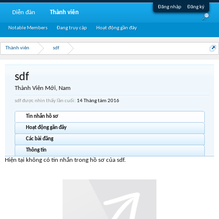
Đăng nhập
Đăng ký
Diễn đàn
Thành viên
Notable Members
Đang truy cập
Hoạt động gần đây
Thành viên
sdf
sdf
Thành Viên Mới
, Nam
sdf được nhìn thấy lần cuối:
14 Tháng tám 2016
Tin nhắn hồ sơ
Hoạt động gần đây
Các bài đăng
Thông tin
Hiện tại không có tin nhắn trong hồ sơ của sdf.