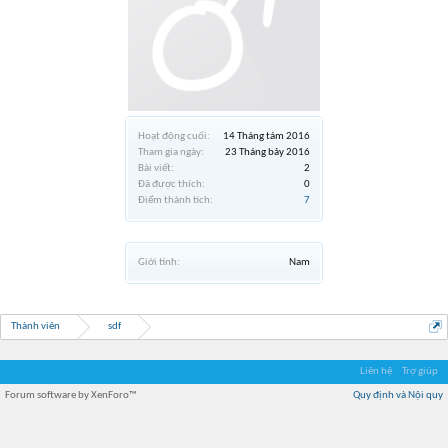
Hoạt động cuối:
14 Tháng tám 2016
Tham gia ngày:
23 Tháng bảy 2016
Bài viết:
2
Đã được thích:
0
Điểm thành tích:
7
Giới tính:
Nam
Thành viên
sdf
Liên hệ
Trợ giúp
Forum software by XenForo™
Quy định và Nội quy
Địa điểm món ngon
Địa điểm nhà hàng
Quán cafe kem
Trung tâm mua sắm