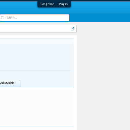
Đăng nhập
Đăng ký
ed Medals
Vivu