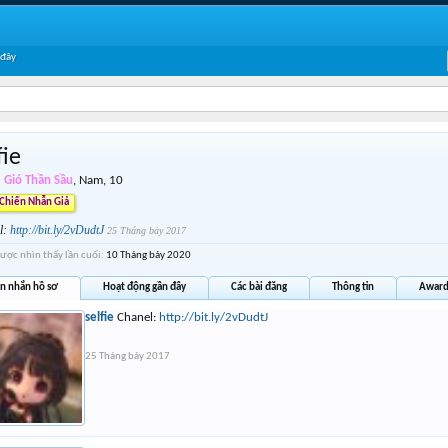
 đây
fie
Gió Thần Sầu
, Nam, 10
Chiến Nhẫn Giả
l:
http://bit.ly/2vDudtJ
25 Tháng bảy 2017
được nhìn thấy lần cuối:
10 Tháng bảy 2020
in nhắn hồ sơ
Hoạt động gần đây
Các bài đăng
Thông tin
Award
selfie
Chanel:
http://bit.ly/2vDudtJ
25 Tháng bảy 2017