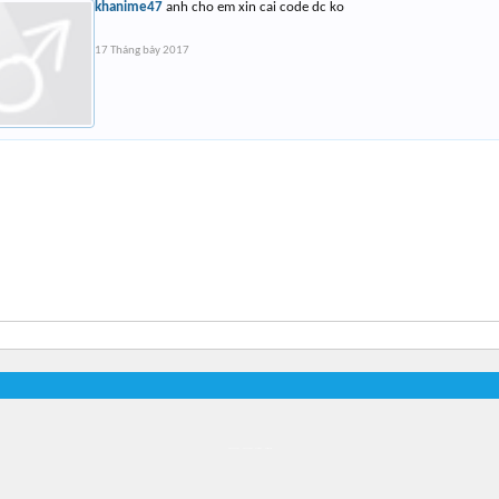
khanime47
anh cho em xin cai code dc ko
17 Tháng bảy 2017
Địa điểm món ngon
Địa điểm nhà hàng
Quán cafe kem
Trung tâm mua sắm