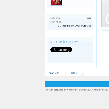
Giới tính:
Nam
Sinh nhật:
11 Tháng mười 2015
(Age: 10)
Chia sẻ trang này
Thành viên
selfie
Forum software by XenForo™
©2010-2014 XenForo Ltd.