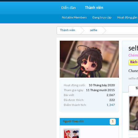
Diễn đàn
Thành viên
Notable Members
Đang truy cập
Hoạt động gần
Thành viên
selfie
sel
Chém 
Bách 
Chane
selfie 
Hoạt động cuối:
10 Tháng bảy 2020
T
Tham gia ngày:
11 Tháng mười 2015
Bài viết:
2,067
Đã được thích:
222
Điểm thành tích:
1,247
Người theo dõi
1