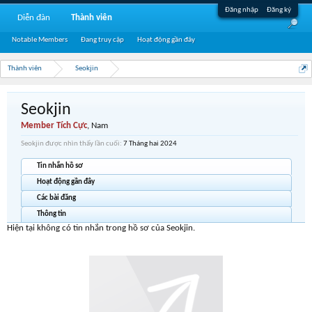
Đăng nhập
Đăng ký
Diễn đàn
Thành viên
Notable Members
Đang truy cập
Hoạt động gần đây
Thành viên
Seokjin
Seokjin
Member Tích Cực
, Nam
Seokjin được nhìn thấy lần cuối:
7 Tháng hai 2024
Tin nhắn hồ sơ
Hoạt động gần đây
Các bài đăng
Thông tin
Hiện tại không có tin nhắn trong hồ sơ của Seokjin.