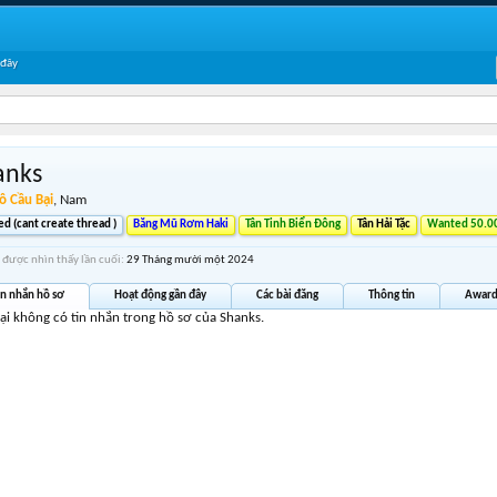
 đây
anks
ô Cầu Bại
, Nam
d (cant create thread )
Băng Mũ Rơm Haki
Tân Tinh Biển Đông
Tân Hải Tặc
Wanted 50.00
 được nhìn thấy lần cuối:
29 Tháng mười một 2024
in nhắn hồ sơ
Hoạt động gần đây
Các bài đăng
Thông tin
Award
tại không có tin nhắn trong hồ sơ của Shanks.