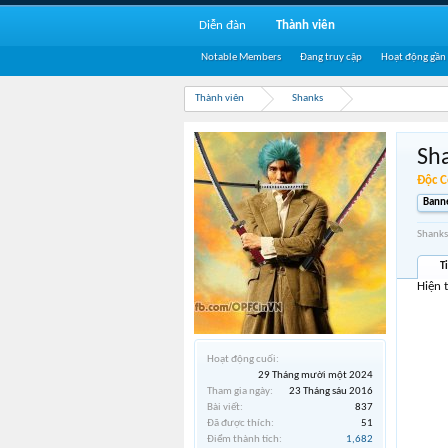
Diễn đàn
Thành viên
Notable Members
Đang truy cập
Hoạt động gần
Thành viên
Shanks
Sh
Độc C
Banne
Shanks
T
Hiện 
Hoạt động cuối:
29 Tháng mười một 2024
Tham gia ngày:
23 Tháng sáu 2016
Bài viết:
837
Đã được thích:
51
Điểm thành tích:
1,682