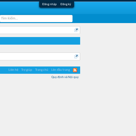
Đăng nhập
Đăng ký
Liên hệ
Trợ giúp
Trang chủ
Lên đầu trang
Quy định và Nội quy