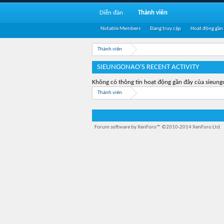
Diễn đàn
Thành viên
Notable Members
Đang truy cập
Hoạt động gần
Thành viên
SIEUNGONAO'S RECENT ACTIVITY
Không có thông tin hoạt động gần đây của sieung
Thành viên
Forum software by XenForo™
©2010-2014 XenForo Ltd.