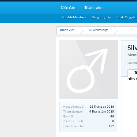
Diễn đàn
Thành viên
Notable Members
Đang truy cập
Hoạt động gần
Thành viên
SilverRayleigh
Sil
Memb
Silver
T
Hiện 
Hoạt động cuối:
22 Tháng ba 2016
Tham gia ngày:
4 Tháng tám 2015
Bài viết:
48
Đã được thích:
0
Điểm thành tích:
122