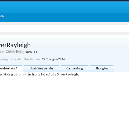
 đây
verRayleigh
er Chính Thức
, Nam, 11
Rayleigh được nhìn thấy lần cuối:
22 Tháng ba 2016
in nhắn hồ sơ
Hoạt động gần đây
Các bài đăng
Thông tin
tại không có tin nhắn trong hồ sơ của SilverRayleigh.