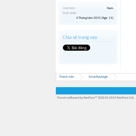
Giới tính:
Nam
Sinh nhật:
4 Tháng tám 2015
(Age: 11)
Chia sẻ trang này
Thành viên
SilverRayleigh
Forum software by XenForo™
©2010-2014 XenForo Ltd.