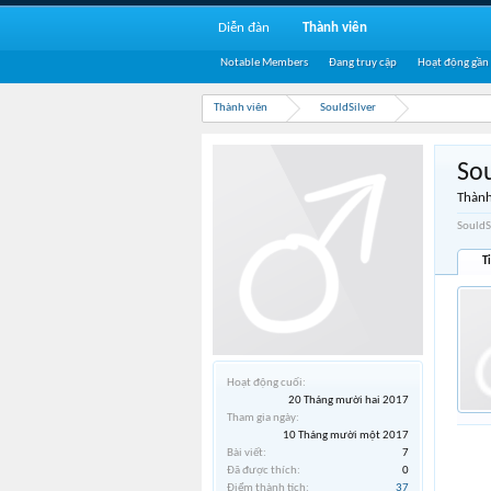
Diễn đàn
Thành viên
Notable Members
Đang truy cập
Hoạt động gần
Thành viên
SouldSilver
Sou
Thành
SouldS
T
Hoạt động cuối:
20 Tháng mười hai 2017
Tham gia ngày:
10 Tháng mười một 2017
Bài viết:
7
Đã được thích:
0
Điểm thành tích:
37