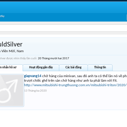
 đây
ldSilver
 Viên Mới
, Nam
ilver được nhìn thấy lần cuối:
20 Tháng mười hai 2017
in nhắn hồ sơ
Hoạt động gần đây
Các bài đăng
Thông tin
giapvang14
chở hàng của minivan, sau đó anh ta có thể lăn nó về phí
trượt chiếc ghế trên sàn chở hàng như anh ta phải làm với Fit.
http://www.mitsubishi-trungthuong.com.vn/mitsubishi-triton/2020/
13 Tháng ba 2020