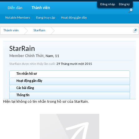
Đăng nhập
Đăng ký
Diễn đàn
Thành viên
Notable Members
Đang truy cập
Hoạt động gần đây
Thành viên
StarRain
StarRain
Member Chính Thức
, Nam, 11
StarRain được nhìn thấy lần cuối:
29 Tháng mười một 2015
Tin nhắn hồ sơ
Hoạt động gần đây
Các bài đăng
Thông tin
Hiện tại không có tin nhắn trong hồ sơ của StarRain.