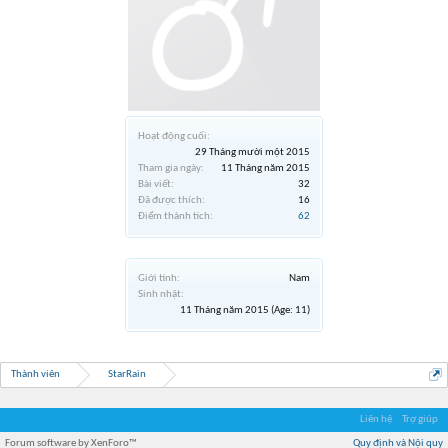
Hoạt động cuối:
29 Tháng mười một 2015
Tham gia ngày:
11 Tháng năm 2015
Bài viết:
32
Đã được thích:
16
Điểm thành tích:
62
Giới tính:
Nam
Sinh nhật:
11 Tháng năm 2015
(Age: 11)
Thành viên
StarRain
Liên hệ
Trợ giúp
Forum software by XenForo™
Quy định và Nội quy