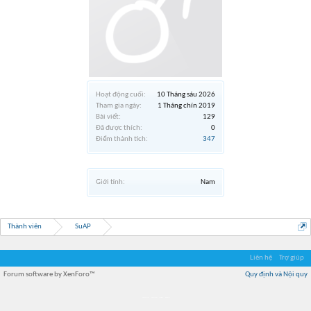
Hoạt động cuối:
10 Tháng sáu 2026
Tham gia ngày:
1 Tháng chín 2019
Bài viết:
129
Đã được thích:
0
Điểm thành tích:
347
Giới tính:
Nam
Thành viên
SuAP
Liên hệ
Trợ giúp
Forum software by XenForo™
Quy định và Nội quy
Địa điểm món ngon
Địa điểm nhà hàng
Quán cafe kem
Trung tâm mua sắm