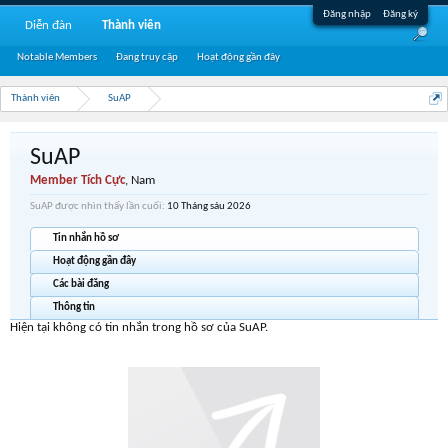
Đăng nhập
Đăng ký
Diễn đàn
Thành viên
Notable Members
Đang truy cập
Hoạt động gần đây
Thành viên
SuAP
SuAP
Member Tích Cực
, Nam
SuAP được nhìn thấy lần cuối:
10 Tháng sáu 2026
Tin nhắn hồ sơ
Hoạt động gần đây
Các bài đăng
Thông tin
Hiện tại không có tin nhắn trong hồ sơ của SuAP.