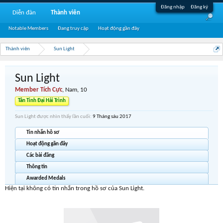
Đăng nhập
Đăng ký
Diễn đàn
Thành viên
Notable Members
Đang truy cập
Hoạt động gần đây
Thành viên
Sun Light
Sun Light
Member Tích Cực
, Nam, 10
Tân Tinh Đại Hải Trình
Sun Light được nhìn thấy lần cuối:
9 Tháng sáu 2017
Tin nhắn hồ sơ
Hoạt động gần đây
Các bài đăng
Thông tin
Awarded Medals
Hiện tại không có tin nhắn trong hồ sơ của Sun Light.