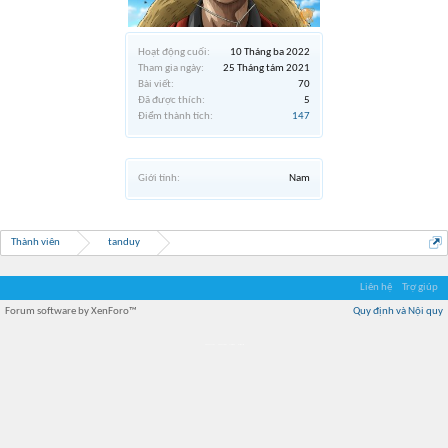
Hoạt động cuối:
10 Tháng ba 2022
Tham gia ngày:
25 Tháng tám 2021
Bài viết:
70
Đã được thích:
5
Điểm thành tích:
147
Giới tính:
Nam
Thành viên
tanduy
Liên hệ
Trợ giúp
Forum software by XenForo™
Quy định và Nội quy
Địa điểm món ngon
Địa điểm nhà hàng
Quán cafe kem
Trung tâm mua sắm