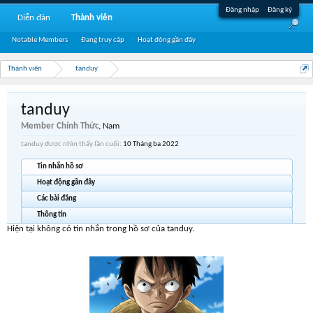
Đăng nhập
Đăng ký
Diễn đàn
Thành viên
Notable Members
Đang truy cập
Hoạt động gần đây
Thành viên
tanduy
tanduy
Member Chính Thức
, Nam
tanduy được nhìn thấy lần cuối:
10 Tháng ba 2022
Tin nhắn hồ sơ
Hoạt động gần đây
Các bài đăng
Thông tin
Hiện tại không có tin nhắn trong hồ sơ của tanduy.