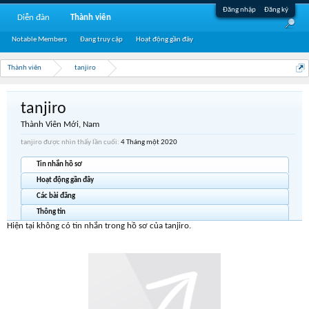
Đăng nhập
Đăng ký
Diễn đàn
Thành viên
Notable Members
Đang truy cập
Hoạt động gần đây
Thành viên
tanjiro
tanjiro
Thành Viên Mới
, Nam
tanjiro được nhìn thấy lần cuối:
4 Tháng một 2020
Tin nhắn hồ sơ
Hoạt động gần đây
Các bài đăng
Thông tin
Hiện tại không có tin nhắn trong hồ sơ của tanjiro.