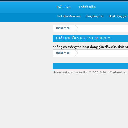
Diễn đàn
Thành viên
Notable Members
Đang truy cập
Hoạt động gần
Thành viên
THẤT MUỘI'S RECENT ACTIVITY
Không có thông tin hoạt động gần đây của Thất Mu
Thành viên
Forum software by XenForo™
©2010-2014 XenForo Ltd.