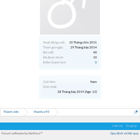
Hoạt động cuối:
10 Tháng chín 2015
Tham gia ngày:
29 Tháng bảy 2014
Bài viết:
40
Đã được thích:
10
Điểm thành tích:
0
Giới tính:
Nam
Sinh nhật:
28 Tháng bảy 2014
(Age: 12)
Thành viên
thanhco93
Liên hệ
Trợ giúp
Forum software by XenForo™
Quy định và Nội quy