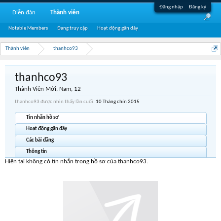
Đăng nhập
Đăng ký
Diễn đàn
Thành viên
Notable Members
Đang truy cập
Hoạt động gần đây
Thành viên
thanhco93
thanhco93
Thành Viên Mới
, Nam, 12
thanhco93 được nhìn thấy lần cuối:
10 Tháng chín 2015
Tin nhắn hồ sơ
Hoạt động gần đây
Các bài đăng
Thông tin
Hiện tại không có tin nhắn trong hồ sơ của thanhco93.