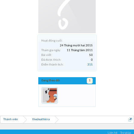
Hoạt động cuối:
24 Tháng mười hai 2015
Tham gia ngày:
11 Tháng tám 2011
Bài viết:
50
Đã được thích:
0
Điểm thành tích:
315
Đang theo dõi
1
Thành viên
thedeathkira
Liên hệ
Trợ giúp