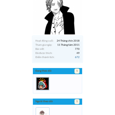
Hoạt động cuối:
24 Tháng chín 2018
Tham gia ngày:
11 Tháng tám 2011
Bài viết:
770
Đã được thích:
49
Điểm thành tích:
672
Đang theo dõi
1
Người theo dõi
1