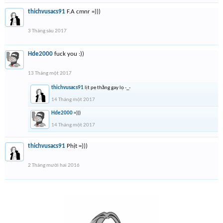
thichvusacs91
F.A cmnr =)))
3 Tháng sáu 2017
Hde2000
fuck you :))
13 Tháng một 2017
thichvusacs91
lịt pẹ thằng gay lọ -_-
14 Tháng một 2017
Hde2000
=)))
14 Tháng một 2017
thichvusacs91
Phịt =)))
2 Tháng mười hai 2016