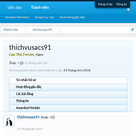
Đăng nhập
Đăng ký
Diễn đàn
Thành viên
Notable Members
Đang truy cập
Hoạt động gần đây
Thành viên
thichvusacs91
thichvusacs91
Cao Thủ Forum
, Nam
Xoạc =)))
16 Tháng tám 2017
thichvusacs91 được nhìn thấy lần cuối:
24 Tháng chín 2018
Tin nhắn hồ sơ
Hoạt động gần đây
Các bài đăng
Thông tin
Awarded Medals
thichvusacs91
Xoạc =)))
16 Tháng tám 2017