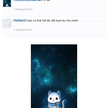
ThucDemXemBaCham
Tri an
5 Tháng bảy 2024
MatBaoS2
bạn có link hải tặc đài loan ko cho mình
5 Tháng hai 2016