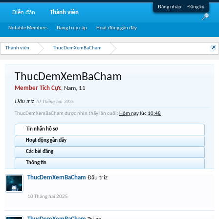
Đăng nhập
Đăng ký
Diễn đàn
Thành viên
Notable Members
Đang truy cập
Hoạt động gần đây
Thành viên
ThucDemXemBaCham
ThucDemXemBaCham
Member Tích Cực
, Nam, 11
Đấu triz
10 Tháng hai 2025
ThucDemXemBaCham được nhìn thấy lần cuối:
Hôm nay lúc 10:48
Tin nhắn hồ sơ
Hoạt động gần đây
Các bài đăng
Thông tin
ThucDemXemBaCham
Đấu triz
10 Tháng hai 2025