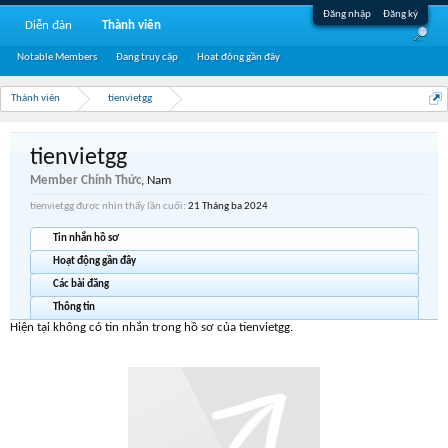
Đăng nhập
Đăng ký
Diễn đàn
Thành viên
Notable Members
Đang truy cập
Hoạt động gần đây
Thành viên
tienvietgg
tienvietgg
Member Chính Thức
, Nam
tienvietgg được nhìn thấy lần cuối:
21 Tháng ba 2024
Tin nhắn hồ sơ
Hoạt động gần đây
Các bài đăng
Thông tin
Hiện tại không có tin nhắn trong hồ sơ của tienvietgg.