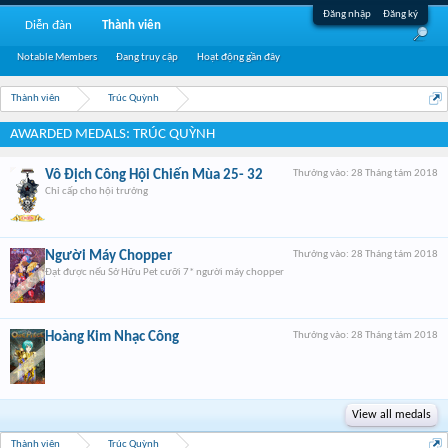
Đăng nhập
Đăng ký
Diễn đàn
Thành viên
Notable Members
Đang truy cập
Hoạt động gần đây
Thành viên
Trúc Quỳnh
AWARDED MEDALS: TRÚC QUỲNH
Vô Địch Công Hội Chiến Mùa 25- 32
Thưởng vào:
28 Tháng tám 2018
Chỉ cấp cho hội trưởng
Người Máy Chopper
Thưởng vào:
28 Tháng tám 2018
Đạt được nếu Sở Hữu Pet cưỡi 7* người máy chopper
Hoàng Kim Nhạc Công
Thưởng vào:
28 Tháng tám 2018
View all medals
Thành viên
Trúc Quỳnh