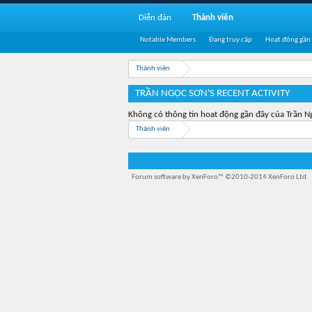
Diễn đàn
Thành viên
Notable Members
Đang truy cập
Hoạt động gần
Thành viên
TRẦN NGỌC SƠN'S RECENT ACTIVITY
Không có thông tin hoạt động gần đây của Trần N
Thành viên
Forum software by XenForo™
©2010-2014 XenForo Ltd.