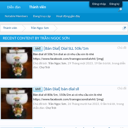
Đăng nhập
Đăng ký
Diễn đàn
Thành viên
Notable Members
Đang truy cập
Hoạt động gần đây
Thành viên
Trần Ngọc Sơn
RECENT CONTENT BY TRẦN NGỌC SƠN
[Bán Dial] Dial SLL 50k/1m
Chủ đề
VHT
Bán dial sll 50k/1m dial ai có nhu cầu xin ib nhé
https://www.facebook.com/tranngocsondialvht/ [img]
Chủ đề bởi:
Trần Ngọc Sơn
,
29 Tháng một 2023
, 19 lần trả lời, trong diễn
đàn:
Chợ Trời
[Bán Dial] bán dial sll
Chủ đề
VHT
Bán dial sll 80k/1m, 150k/2m ai có nhu cầu xin ib nhé
https://www.facebook.com/tranngocsondialvht/ [img]
Chủ đề bởi:
Trần Ngọc Sơn
,
26 Tháng mười hai 2022
, 0 lần trả lời, trong
diễn đàn:
Chợ Trời