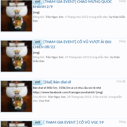
[THAM GIA EVENT] CHÀO MỪNG QUỐC
Đăng
VHT
KHÁNH 2/9
[img]
Đăng bởi:
Trần Ngọc Sơn
,
4 Tháng chín 2022
trong diễn đàn:
Sự Kiện Diễn
Đàn
[THAM GIA EVENT] CỔ VŨ VƯỢT ẢI ĐẠI
Đăng
VHT
CHIẾN 08/22
[img]
Đăng bởi:
Trần Ngọc Sơn
,
29 Tháng tám 2022
trong diễn đàn:
Sự Kiện
Diễn Đàn
[Dial] Bán dial sll
Chủ đề
VHT
Bán dial sll 80k/1m, 150k/2m ai có nhu cầu xin ib nhé
https://www.facebook.com/tranngocsondialvht/ [img]
Chủ đề bởi:
Trần Ngọc Sơn
,
28 Tháng bảy 2022
, 0 lần trả lời, trong diễn
đàn:
Chợ Trời
[ THAM GIA EVENT ] CỔ VŨ VGC 59
Đăng
VHT