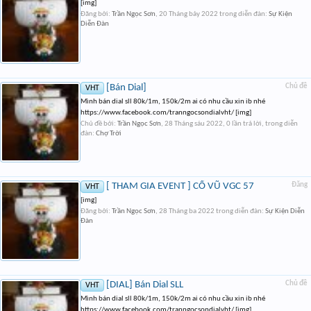
[img]
Đăng bởi:
Trần Ngọc Sơn
,
20 Tháng bảy 2022
trong diễn đàn:
Sự Kiện
Diễn Đàn
[Bán Dial]
Chủ đề
VHT
Mình bán dial sll 80k/1m, 150k/2m ai có nhu cầu xin ib nhé
https://www.facebook.com/tranngocsondialvht/ [img]
Chủ đề bởi:
Trần Ngọc Sơn
,
28 Tháng sáu 2022
, 0 lần trả lời, trong diễn
đàn:
Chợ Trời
[ THAM GIA EVENT ] CỔ VŨ VGC 57
Đăng
VHT
[img]
Đăng bởi:
Trần Ngọc Sơn
,
28 Tháng ba 2022
trong diễn đàn:
Sự Kiện Diễn
Đàn
[DIAL] Bán Dial SLL
Chủ đề
VHT
Mình bán dial sll 80k/1m, 150k/2m ai có nhu cầu xin ib nhé
https://www.facebook.com/tranngocsondialvht/ [img]