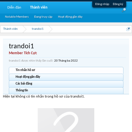
Đăng nhập
Đăng ký
Diễn đàn
Thành viên
Notable Members
Đang truy cập
Hoạt động gần đây
Thành viên
trandoi1
trandoi1
Member Tích Cực
trandoi1 được nhìn thấy lần cuối:
20 Tháng ba 2022
Tin nhắn hồ sơ
Hoạt động gần đây
Các bài đăng
Thông tin
Hiện tại không có tin nhắn trong hồ sơ của trandoi1.