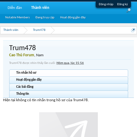
Đăng nhập
Đăng ký
Diễn đàn
Thành viên
Notable Members
Đang truy cập
Hoạt động gần đây
Thành viên
Trum478
Trum478
Cao Thủ Forum
, Nam
Trum478 được nhìn thấy lần cuối:
Hôm qua, lúc 15:56
Tin nhắn hồ sơ
Hoạt động gần đây
Các bài đăng
Thông tin
Hiện tại không có tin nhắn trong hồ sơ của Trum478.