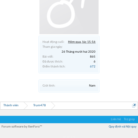
Hoạt động cuối:
Hôm qua, lúc 15:56
Tham gia ngày:
26 Tháng mười hai 2020
Bài viết:
865
Đã được thích:
6
Điểm thành tích:
672
Giới tính:
Nam
Thành viên
Trum478
Liên hệ
Trợ giúp
Forum software by XenForo™
Quy định và Nội quy
Địa điểm món ngon
Địa điểm nhà hàng
Quán cafe kem
Trung tâm mua sắm