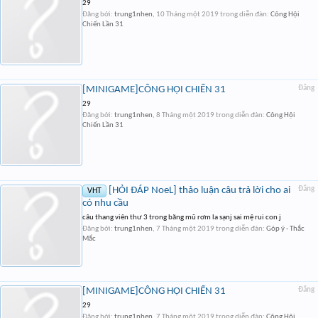
29
Đăng bởi:
trung1nhen
,
10 Tháng một 2019
trong diễn đàn:
Công Hội
Chiến Lần 31
[MINIGAME]CÔNG HỘI CHIẾN 31
Đăng
29
Đăng bởi:
trung1nhen
,
8 Tháng một 2019
trong diễn đàn:
Công Hội
Chiến Lần 31
[HỎI ĐÁP NoeL] thảo luận câu trả lời cho ai
Đăng
VHT
có nhu cầu
câu thang viên thư 3 trong băng mũ rơm la sạnj sai mệ rui con j
Đăng bởi:
trung1nhen
,
7 Tháng một 2019
trong diễn đàn:
Góp ý - Thắc
Mắc
[MINIGAME]CÔNG HỘI CHIẾN 31
Đăng
29
Đăng bởi:
trung1nhen
,
7 Tháng một 2019
trong diễn đàn:
Công Hội