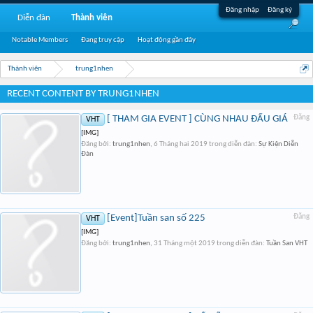
Đăng nhập
Đăng ký
Diễn đàn
Thành viên
Notable Members
Đang truy cập
Hoạt động gần đây
Thành viên
trung1nhen
RECENT CONTENT BY TRUNG1NHEN
[ THAM GIA EVENT ] CÙNG NHAU ĐẤU GIÁ
Đăng
VHT
[IMG]
Đăng bởi:
trung1nhen
,
6 Tháng hai 2019
trong diễn đàn:
Sự Kiện Diễn
Đàn
[Event]Tuần san số 225
Đăng
VHT
[IMG]
Đăng bởi:
trung1nhen
,
31 Tháng một 2019
trong diễn đàn:
Tuần San VHT