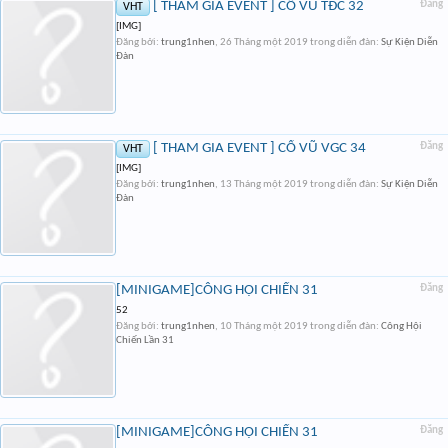
[ THAM GIA EVENT ] CỔ VŨ TĐC 32
Đăng
VHT
[IMG]
Đăng bởi:
trung1nhen
,
26 Tháng một 2019
trong diễn đàn:
Sự Kiện Diễn
Đàn
[ THAM GIA EVENT ] CỔ VŨ VGC 34
Đăng
VHT
[IMG]
Đăng bởi:
trung1nhen
,
13 Tháng một 2019
trong diễn đàn:
Sự Kiện Diễn
Đàn
[MINIGAME]CÔNG HỘI CHIẾN 31
Đăng
52
Đăng bởi:
trung1nhen
,
10 Tháng một 2019
trong diễn đàn:
Công Hội
Chiến Lần 31
[MINIGAME]CÔNG HỘI CHIẾN 31
Đăng