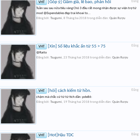
[Góp ý] Giảm giá, lễ bao, phản hồi
Đăng
VHT
Tuần sau sau nữa tiêu vàng Chó 3 đầu rất mong nhận được sự viện trợ từ
mod @Expendables đẹp trai khoai to...
Đăng bởi:
Tsugumi
,
8 Tháng ba 2018
trong diễn đàn:
Quán Rượu
[Xin] Số liệu khắc ấn từ 55 > 75
Đăng
VHT
@Raito
Đăng bởi:
Tsugumi
,
23 Tháng hai 2018
trong diễn đàn:
Quán Rượu
[hỏi] cách kiếm tử hồn.
Đăng
VHT
chậm mà chắc cứ từ từ tích dần :pde86:
Đăng bởi:
Tsugumi
,
19 Tháng hai 2018
trong diễn đàn:
Quán Rượu
[Hot]Hậu TDC
Đăng
VHT