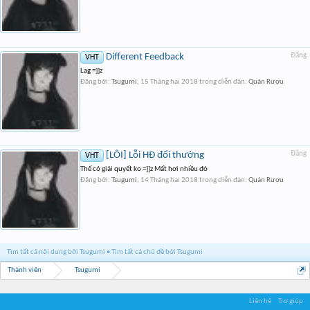
Different Feedback
Đăng
VHT
Lag =]]z
Đăng bởi:
Tsugumi
,
15 Tháng hai 2018
trong diễn đàn:
Quán Rượu
[LỖI] Lỗi HĐ đổi thưởng
Đăng
VHT
Thế có giải quyết ko =]]z Mất hơi nhiều đó
Đăng bởi:
Tsugumi
,
14 Tháng hai 2018
trong diễn đàn:
Quán Rượu
Tìm tất cả nội dung bởi Tsugumi
Tìm tất cả chủ đề bởi Tsugumi
Thành viên
Tsugumi
Liên hệ
Trợ giúp