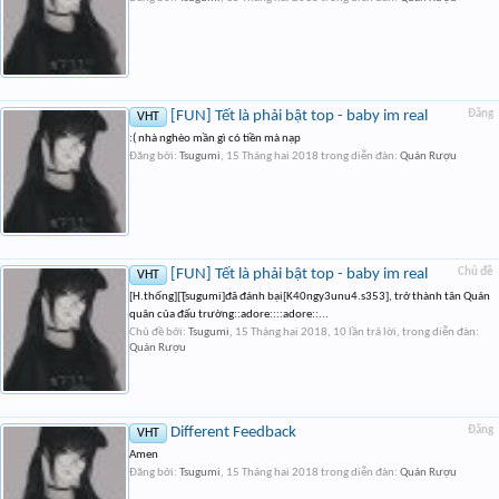
[FUN] Tết là phải bật top - baby im real
Đăng
VHT
:( nhà nghèo mần gì có tiền mà nạp
Đăng bởi:
Tsugumi
,
15 Tháng hai 2018
trong diễn đàn:
Quán Rượu
[FUN] Tết là phải bật top - baby im real
Chủ đề
VHT
[H.thống][Ʈsugumi]đã đánh bại[K40ngy3unu4.s353], trở thành tân Quán
quân của đấu trường::adore::::adore::...
Chủ đề bởi:
Tsugumi
,
15 Tháng hai 2018
, 10 lần trả lời, trong diễn đàn:
Quán Rượu
Different Feedback
Đăng
VHT
Amen
Đăng bởi:
Tsugumi
,
15 Tháng hai 2018
trong diễn đàn:
Quán Rượu