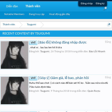
Đăng nhập
Đăng ký
Diễn đàn
Thành viên
Notable Members
Đang truy cập
Hoạt động gần đây
Thành viên
Tsugumi
RECENT CONTENT BY TSUGUMI
[Báo lỗi] không đăng nhập được
Đăng
VHT
. nhat vc . lau lau len hit ti dra
Đăng bởi:
Tsugumi
,
26 Tháng tư 2018
trong diễn đàn:
Báo Lỗi Nhanh
[Góp ý] Giảm giá, lễ bao, phản hồi
Đăng
VHT
Huhu thế sao chơi :( có cách nào để bán set VC ko . Tuần sau nữa vừa đủ
75kv luôn định tiêu
Đăng bởi:
Tsugumi
,
9 Tháng ba 2018
trong diễn đàn:
Quán Rượu