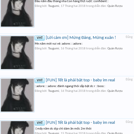
Đầu năm đầu tháng nha Con hàng thịt ruột::confident::
Đăng bởi:
Tsugumi
,
17 Tháng hai 2018
trong diễn đàn:
Quán Rượu
[Lời cám ơn] Mừng Đảng, Mừng xuân !
Đăng
VHT
Mn năm mới vui vẻ::adore::::adore::
Đăng bởi:
Tsugumi
,
16 Tháng hai 2018
trong diễn đàn:
Quán Rượu
[FUN] Tết là phải bật top - baby im real
Đăng
VHT
::adore::::adore::đánh ngang thôi sắp bật dc r ::boss::
Đăng bởi:
Tsugumi
,
16 Tháng hai 2018
trong diễn đàn:
Quán Rượu
[FUN] Tết là phải bật top - baby im real
Đăng
VHT
:( mấy năm dc dịp chỉ dám ăn mốc 2m thôi
Đăng bởi:
Tsugumi
,
15 Tháng hai 2018
trong diễn đàn:
Quán Rượu