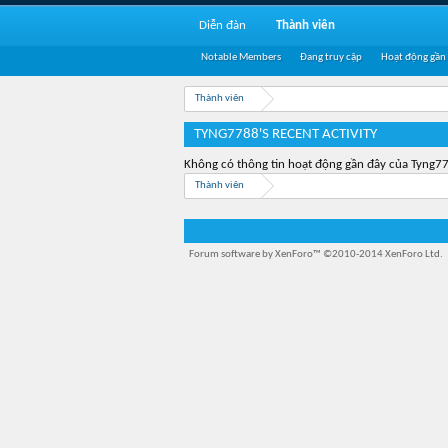
Diễn đàn
Thành viên
Notable Members
Đang truy cập
Hoạt động gần
Thành viên
TYNG7788'S RECENT ACTIVITY
Không có thông tin hoạt động gần đây của Tyng7
Thành viên
Forum software by XenForo™
©2010-2014 XenForo Ltd.