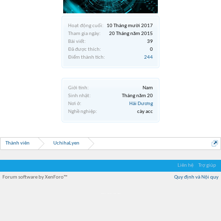
Hoạt động cuối:
10 Tháng mười 2017
Tham gia ngày:
20 Tháng năm 2015
Bài viết:
39
Đã được thích:
0
Điểm thành tích:
244
Giới tính:
Nam
Sinh nhật:
Tháng năm 20
Nơi ở:
Hải Dương
Nghề nghiệp:
cày acc
Thành viên
UchihaLyen
Liên hệ
Trợ giúp
Forum software by XenForo™
Quy định và Nội quy
Địa điểm món ngon
Địa điểm nhà hàng
Quán cafe kem
Trung tâm mua sắm