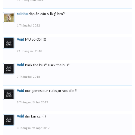
11 Tháng năm 2022
soinho
đáp án câu 5 là gì bro?
1 Tháng hai 2022
Void
MU vô đối !!!
21 Tháng sáu 2018
Void
Park the bus!! Park the bus!!
7 Tháng hai 2018
Void
our games,our rules,or you die !!
5 Tháng mười hai 2017
Void
dm fan cc =))
3 Tháng mười một 2017