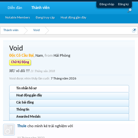
Đăng nhập
Đăng ký
Diễn đàn
Thành viên
Notable Members
Đang truy cập
Hoạt động gần đây
Thành viên
Void
Void
Độc Cô Cầu Bại
, Nam,
from
Hải Phòng
Chữ Ký Động
MU vô đối !!!
21 Tháng sáu 2018
Void được nhìn thấy lần cuối:
7 Tháng năm 2026
Tin nhắn hồ sơ
Hoạt động gần đây
Các bài đăng
Thông tin
Awarded Medals
Thuie
cho mình ké trải nghiệm với