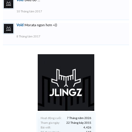
Void
Điều đó ...
10 Tháng tám 2017
Void
Morata ngon hơn =))
8 Tháng tám 2017
Hoạt động cuối:
7 Tháng năm 2026
Tham gia ngày:
22 Tháng bảy 2015
Bài viết:
4,426