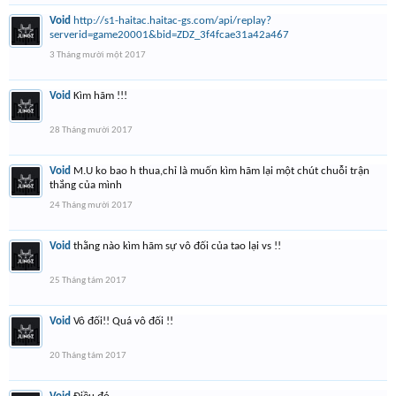
Void
http://s1-haitac.haitac-gs.com/api/replay?
serverid=game20001&bid=ZDZ_3f4fcae31a42a467
3 Tháng mười một 2017
Void
Kìm hãm !!!
28 Tháng mười 2017
Void
M.U ko bao h thua,chỉ là muốn kìm hãm lại một chút chuỗi trận
thắng của mình
24 Tháng mười 2017
Void
thằng nào kìm hãm sự vô đối của tao lại vs !!
25 Tháng tám 2017
Void
Vô đối!! Quá vô đối !!
20 Tháng tám 2017