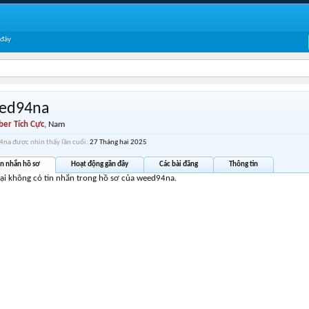
 đây
ed94na
er Tích Cực
, Nam
na được nhìn thấy lần cuối:
27 Tháng hai 2025
in nhắn hồ sơ
Hoạt động gần đây
Các bài đăng
Thông tin
tại không có tin nhắn trong hồ sơ của weed94na.