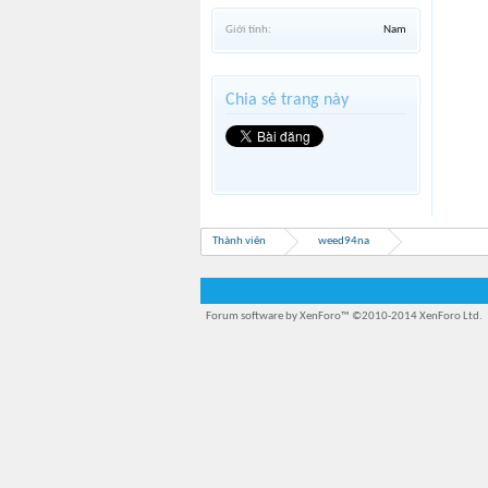
Giới tính:
Nam
Chia sẻ trang này
Thành viên
weed94na
Forum software by XenForo™
©2010-2014 XenForo Ltd.