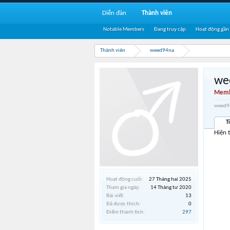
Diễn đàn
Thành viên
Notable Members
Đang truy cập
Hoạt động gần
Thành viên
weed94na
we
Memb
weed94
T
Hiện 
Hoạt động cuối:
27 Tháng hai 2025
Tham gia ngày:
14 Tháng tư 2020
Bài viết:
13
Đã được thích:
0
Điểm thành tích:
297