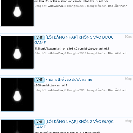
em thử đổi sv thì sv khác vẫn vào dc, s368 thì lỗi kết nối
Đăng bởi:
wildwolfvn
,
8 Tháng ba 2018
trong diễn đàn:
Báo Lỗi Nhanh
[LỖI ĐĂNG NHẬP] KHÔNG VÀO ĐƯỢC
Đăng
VHT
GAME
@ShankAkagami anh ơi, s368 của em bị cả sever anh ơi.?
Đăng bởi:
wildwolfvn
,
8 Tháng ba 2018
trong diễn đàn:
Báo Lỗi Nhanh
không thể vào được game
Đăng
VHT
s368 em bị cả sv anh ơi.?
Đăng bởi:
wildwolfvn
,
8 Tháng ba 2018
trong diễn đàn:
Báo Lỗi Nhanh
[LỖI ĐĂNG NHẬP] KHÔNG VÀO ĐƯỢC
Đăng
VHT
GAME