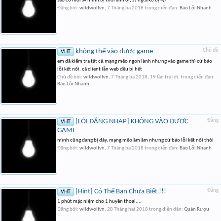
sao có mối sv mình bị thôi anh ơi, sv ngta k0 bị =))
Đăng bởi:
wildwolfvn
,
7 Tháng ba 2018
trong diễn đàn:
Báo Lỗi Nhanh
không thể vào được game
Chủ đề
VHT
em đã kiểm tra tất cả,mạng mẽo ngon lành nhưng vào game thì cứ báo
lỗi kết nối. cả client lẫn web đều bị hết
Chủ đề bởi:
wildwolfvn
,
7 Tháng ba 2018
, 19 lần trả lời, trong diễn đàn:
Báo Lỗi Nhanh
[LỖI ĐĂNG NHẬP] KHÔNG VÀO ĐƯỢC
Đăng
VHT
GAME
mình cũng đang bị đây, mạng mẽo ầm ầm nhưng cứ báo lỗi kết nối thôi
Đăng bởi:
wildwolfvn
,
7 Tháng ba 2018
trong diễn đàn:
Báo Lỗi Nhanh
[Hint] Có Thể Bạn Chưa Biết !!!
Đăng
VHT
1 phút mặc niệm cho 1 huyền thoại....
Đăng bởi:
wildwolfvn
,
28 Tháng hai 2018
trong diễn đàn:
Quán Rượu