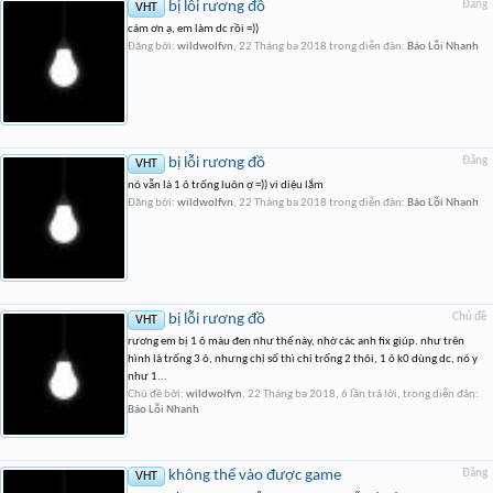
bị lỗi rương đồ
Đăng
VHT
cám ơn ạ, em làm dc rồi =))
Đăng bởi:
wildwolfvn
,
22 Tháng ba 2018
trong diễn đàn:
Báo Lỗi Nhanh
bị lỗi rương đồ
Đăng
VHT
nó vẫn là 1 ô trống luôn ợ =)) vi diệu lắm
Đăng bởi:
wildwolfvn
,
22 Tháng ba 2018
trong diễn đàn:
Báo Lỗi Nhanh
bị lỗi rương đồ
Chủ đề
VHT
rương em bị 1 ô màu đen như thế này, nhờ các anh fix giúp. như trên
hình là trống 3 ô, nhưng chỉ số thì chỉ trống 2 thôi, 1 ô k0 dùng dc, nó y
như 1...
Chủ đề bởi:
wildwolfvn
,
22 Tháng ba 2018
, 6 lần trả lời, trong diễn đàn:
Báo Lỗi Nhanh
không thể vào được game
Đăng
VHT