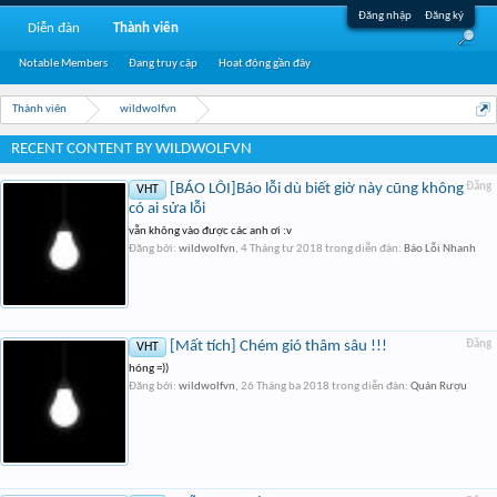
Đăng nhập
Đăng ký
Diễn đàn
Thành viên
Notable Members
Đang truy cập
Hoạt động gần đây
Thành viên
wildwolfvn
RECENT CONTENT BY WILDWOLFVN
[BÁO LỖI]Báo lỗi dù biết giờ này cũng không
Đăng
VHT
có ai sửa lỗi
vẫn không vào được các anh ơi :v
Đăng bởi:
wildwolfvn
,
4 Tháng tư 2018
trong diễn đàn:
Báo Lỗi Nhanh
[Mất tích] Chém gió thâm sâu !!!
Đăng
VHT
hóng =))
Đăng bởi:
wildwolfvn
,
26 Tháng ba 2018
trong diễn đàn:
Quán Rượu