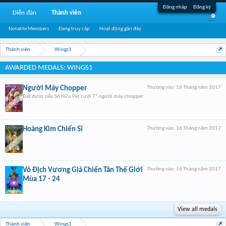
Đăng nhập
Đăng ký
Diễn đàn
Thành viên
Notable Members
Đang truy cập
Hoạt động gần đây
Thành viên
Wings1
AWARDED MEDALS: WINGS1
Người Máy Chopper
Thưởng vào:
16 Tháng năm 2017
Đạt được nếu Sở Hữu Pet cưỡi 7* người máy chopper
Hoàng Kim Chiến Sĩ
Thưởng vào:
16 Tháng năm 2017
Vô Địch Vương Giả Chiến Tân Thế Giới
Thưởng vào:
16 Tháng năm 2017
Mùa 17 - 24
View all medals
Thành viên
Wings1