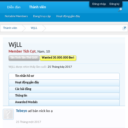
Đăng nhập
Đăng ký
Diễn đàn
Thành viên
Notable Members
Đang truy cập
Hoạt động gần đây
Thành viên
WjLL
WjLL
Member Tích Cực
, Nam, 10
Tân Tinh Tân Thế Giới
Wanted 30.000.000 Beri
WjLL được nhìn thấy lần cuối:
25 Tháng bảy 2017
Tin nhắn hồ sơ
Hoạt động gần đây
Các bài đăng
Thông tin
Awarded Medals
Tebeyo
ad bán nick ko ạ
25 Tháng một 2017