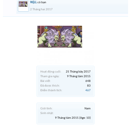
WjLL
có bạn
2 Tháng hai 2017
Hoạt động cuối:
25 Tháng bảy 2017
Tham gia ngày:
9 Tháng tám 2015
Bài viết:
648
Đã được thích:
83
Điểm thành tích:
467
Giới tính:
Nam
Sinh nhật:
9 Tháng tám 2015
(Age: 10)