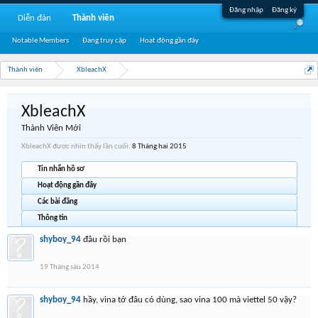
Đăng nhập
Đăng ký
Diễn đàn
Thành viên
Notable Members
Đang truy cập
Hoạt động gần đây
Thành viên
XbleachX
XbleachX
Thành Viên Mới
XbleachX được nhìn thấy lần cuối:
8 Tháng hai 2015
Tin nhắn hồ sơ
Hoạt động gần đây
Các bài đăng
Thông tin
shyboy_94
đâu rồi bạn
19 Tháng sáu 2014
shyboy_94
hầy, vina tớ đâu có dùng, sao vina 100 mà viettel 50 vậy?