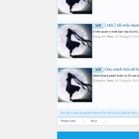
[ Hỏi ] Về mốc leve
VHT
k liên quan n mak bạn này là chủ
Đăng bởi:
Yonz
,
26 Tháng tư 201
Cho mình hỏi về hộ
VHT
đánh black pearl toàn ra 10 vạn be
Đăng bởi:
Yonz
,
26 Tháng tư 201
Tìm tất cả nội dung bởi Yonz
Tìm tất cả chủ đề bởi Yonz
Thành viên
Yonz