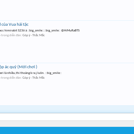
l của Vua hải tặc
 acc himirabit S236 à ::big_smile::::big_smile:: @HiMuRaBTS
6
trong diễn đàn:
Góp ý - Thắc Mắc
p ác quỷ (Mới chơi )
ri là nhiều,thi thoảng k ra j luôn. ::big_smile::
6
trong diễn đàn:
Góp ý - Thắc Mắc