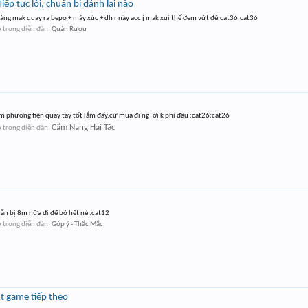
ếp tục lỗi, chuẩn bị đánh lại nào
 vàng mak quay ra bepo + máy xúc + dh r này acc j mak xui thế đem vứt đê:cat36:cat36
6
trong diễn đàn:
Quán Rượu
 phương tiện quay tay tốt lắm đấy,cứ mua đi ng` ơi k phí đâu :cat26:cat26
Cẩm Nang Hải Tặc
6
trong diễn đàn:
ẫn bị 8m nữa đi để bỏ hết né :cat12
6
trong diễn đàn:
Góp ý - Thắc Mắc
t game tiếp theo