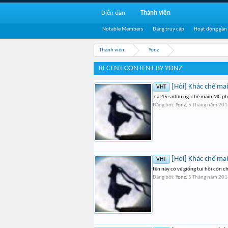
Diễn đàn
Thành viên
Notable Members
Đang truy cập
Hoạt động gần
Thành viên
Yonz
RECENT CONTENT BY YONZ
[Hỏi] Khác chế ma
VHT
:cat45 s nhìu ng` chê main MC p
Đăng bởi:
Yonz
,
5 Tháng năm 201
[Hỏi] Khác chế ma
VHT
tên này có vẻ giống tui hồi còn c
Đăng bởi:
Yonz
,
5 Tháng năm 201