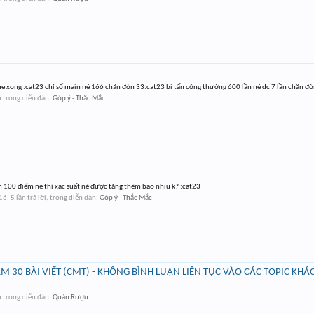
one xong :cat23 chỉ số main né 166 chặn đòn 33:cat23 bị tấn công thường 600 lần né dc 7 lần chặn đò
6
trong diễn đàn:
Góp ý - Thắc Mắc
êm 100 điểm né thì xác suất né được tăng thêm bao nhiu k? :cat23
16
, 5 lần trả lời, trong diễn đàn:
Góp ý - Thắc Mắc
M 30 BÀI VIẾT (CMT) - KHÔNG BÌNH LUẬN LIÊN TỤC VÀO CÁC TOPIC KHÁ
6
trong diễn đàn:
Quán Rượu