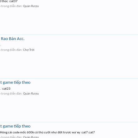
t thúc :cat37
6
trong diễn đàn:
Quán Rượu
 Rao Bán Acc.
.
6
trong diễn đàn:
Chợ Trời
t game tiếp theo
. :cat23
6
trong diễn đàn:
Quán Rượu
t game tiếp theo
y Hóng cái code mốc 600k có thú cưỡi như đớt trươc wa' ey :cat7:cat7
6
trong diễn đàn:
Quán Rượu