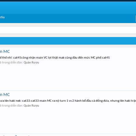
 đây
in MC
hế thế nhỉ :cat45công nhận main VC lợi thật mak cũng đâu đến mức MC phế:cat45
6
trong diễn đàn:
Quán Rượu
in MC
hưa lên haki nek :cat33:cat33 main MC ra nộ turn 1 vs 2 hành bể đầu cả đống đứa, nhưng lên haki trận
6
trong diễn đàn:
Quán Rượu