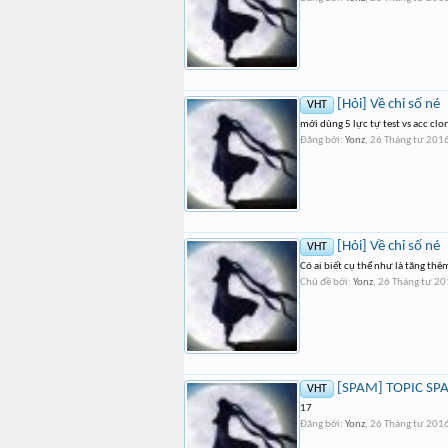
[Hỏi] Về chỉ số né
VHT
mới dùng 5 lực tự test vs acc cl
Đăng bởi:
Yonz
,
26 Tháng tư 201
[Hỏi] Về chỉ số né
VHT
Có ai biết cụ thể như là tăng th
Chủ đề bởi:
Yonz
,
26 Tháng tư 20
[SPAM] TOPIC SPA
VHT
17
Đăng bởi:
Yonz
,
26 Tháng tư 201