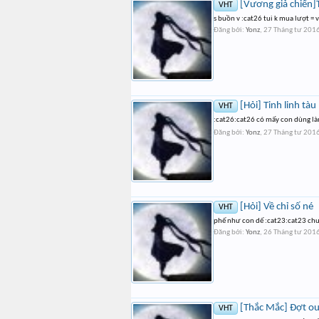
[Vương giả chiến]Ti
VHT
s buồn v :cat26 tui k mua lượt =
Đăng bởi:
Yonz
,
27 Tháng tư 201
[Hỏi] Tinh linh tàu
VHT
:cat26:cat26 có mấy con dùng làm
Đăng bởi:
Yonz
,
27 Tháng tư 201
[Hỏi] Về chỉ số né
VHT
phế như con dế :cat23:cat23 chu
Đăng bởi:
Yonz
,
26 Tháng tư 201
[Thắc Mắc] Đợt ou
VHT