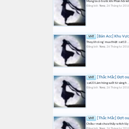
Mong là có trước khi Phản hồi kế
Đăng bởi:
Yonz
,
26 Tháng tư 201
[Bán Acc] Khu Vực
VHT
Thoy,lỡ có ng` mua thiệt :cat13 ..
Đăng bởi:
Yonz
,
26 Tháng tư 201
[Thắc Mắc] Đợt ou
VHT
:cat23 Làm hóng suốt từ sáng h ..
Đăng bởi:
Yonz
,
26 Tháng tư 201
[Thắc Mắc] Đợt ou
VHT
Chiều r mak chưa thấy ra tích lũ
Đăng bởi:
Yonz
,
26 Tháng tư 201