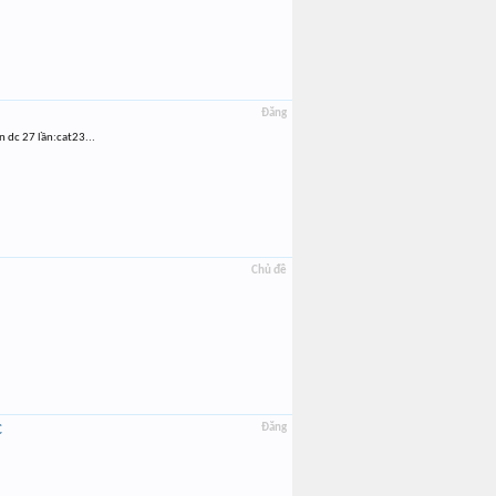
Đăng
n dc 27 lần:cat23...
Chủ đề
C
Đăng