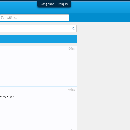
Đăng nhập
Đăng ký
Đăng
Đăng
 này k ngon...